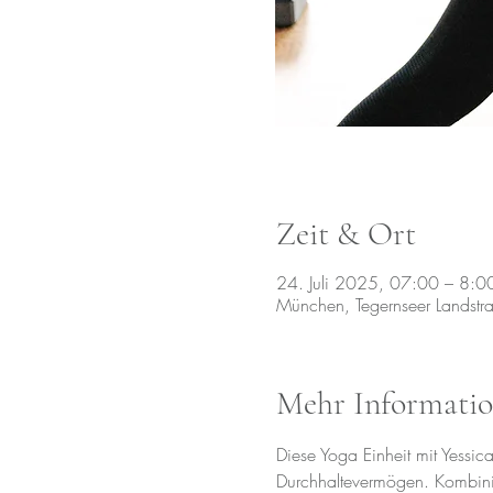
Zeit & Ort
24. Juli 2025, 07:00 – 8:0
München, Tegernseer Landst
Mehr Informati
Diese Yoga Einheit mit Yessic
Durchhaltevermögen. Kombinie