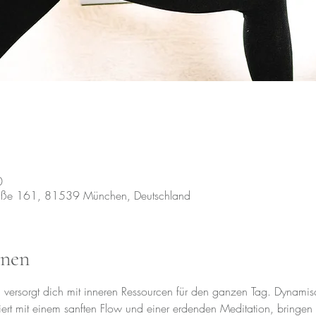
0
raße 161, 81539 München, Deutschland
onen
a versorgt dich mit inneren Ressourcen für den ganzen Tag. Dynamis
rt mit einem sanften Flow und einer erdenden Meditation, bringen