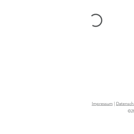
Impressum
|
Datensch
©20