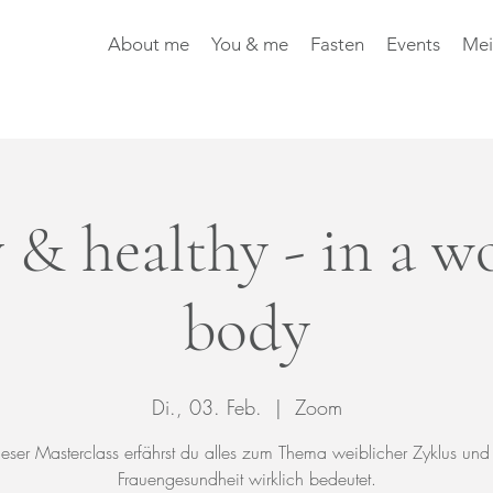
About me
You & me
Fasten
Events
Mei
 & healthy - in a w
body
Di., 03. Feb.
  |  
Zoom
ieser Masterclass erfährst du alles zum Thema weiblicher Zyklus un
Frauengesundheit wirklich bedeutet.