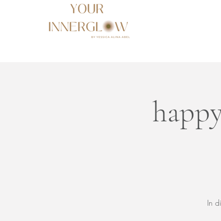
happy
In d