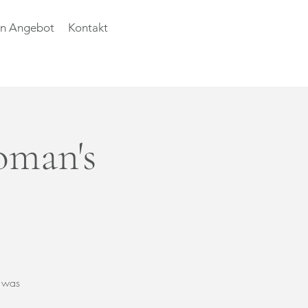
n Angebot
Kontakt
oman's
d was