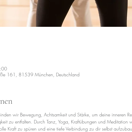
:00
raße 161, 81539 München, Deutschland
onen
erbinden wir Bewegung, Achtsamkeit und Stärke, um deine inneren Re
gkeit zu entfalten. Durch Tanz, Yoga, Kraftübungen und Meditation w
lle Kraft zu spüren und eine tiefe Verbindung zu dir selbst aufzuba