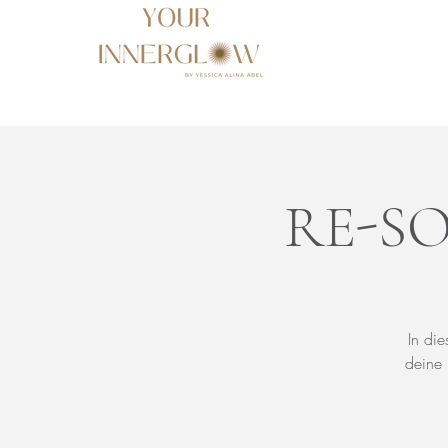
RE-SO
In di
deine 